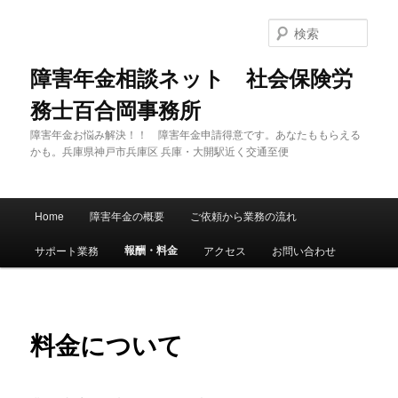
メ
イ
検
ン
索
コ
障害年金相談ネット 社会保険労
ン
務士百合岡事務所
テ
ン
障害年金お悩み解決！！ 障害年金申請得意です。あなたももらえる
ツ
かも。兵庫県神戸市兵庫区 兵庫・大開駅近く交通至便
へ
移
動
メ
Home
障害年金の概要
ご依頼から業務の流れ
イ
ン
報酬・料金
サポート業務
アクセス
お問い合わせ
メ
ニ
ュ
ー
料金について