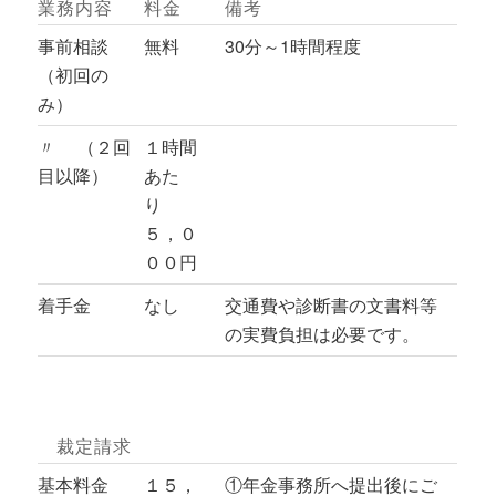
業務内容
料金
備考
事前相談
無料
30分～1時間程度
（初回の
み）
〃 （２回
１時間
目以降）
あた
り
５，０
００円
着手金
なし
交通費や診断書の文書料等
の実費負担は必要です。
裁定請求
基本料金
１５，
①年金事務所へ提出後にご