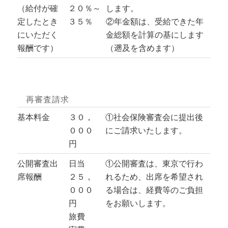
（給付が確
２０％～
します。
定したとき
３５％
②年金額は、受給できた年
にいただく
金総額を計算の基にします
報酬です）
（遡及を含めます）
再審査請求
基本料金
３０，
①社会保険審査会に提出後
０００
にご請求いたします。
円
公開審査出
日当
①公開審査は、東京で行わ
席報酬
２５，
れるため、出席を希望され
０００
る場合は、経費等のご負担
円
をお願いします。
旅費