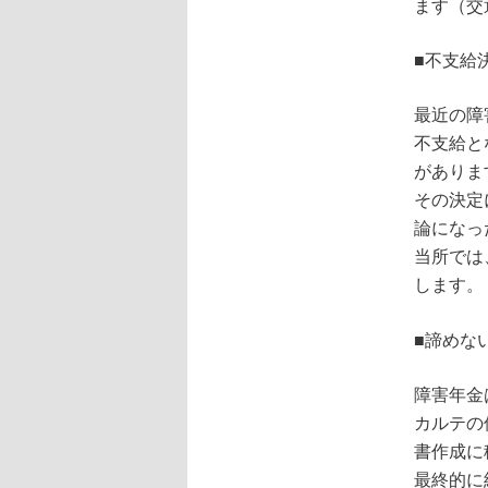
ます（交
■不支給
最近の障
不支給と
がありま
その決定
論になっ
当所では
します。
■諦めな
障害年金
カルテの
書作成に
最終的に