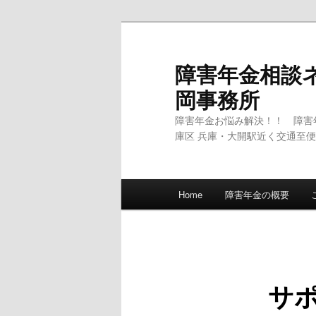
メ
イ
ン
障害年金相談
コ
岡事務所
ン
テ
障害年金お悩み解決！！ 障害
ン
庫区 兵庫・大開駅近く交通至便
ツ
へ
移
メ
Home
障害年金の概要
動
イ
ン
メ
ニ
ュ
サ
ー