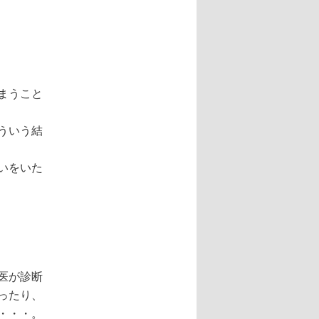
まうこと
ういう結
いをいた
医が診断
ったり、
・・・。