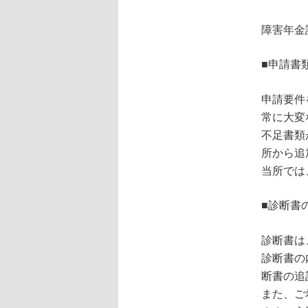
障害年金
■申請書
申請要件
常に大変
不足書類
所から追
当所では
■診断書
診断書は
診断書の
断書の追
また、ご